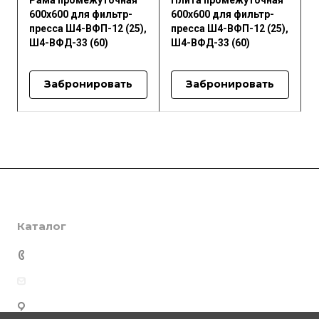
Рама промежуточная
Плита промежуточная
600x600 для фильтр-
600x600 для фильтр-
пресса Ш4-ВФП-12 (25),
пресса Ш4-ВФП-12 (25),
Ш4-ВФД-33 (60)
Ш4-ВФД-33 (60)
Забронировать
Забронировать
Компания
Каталог
О компании
История
Фильтр-пресса для тонкой фильтрации
Сбыт: +7(996) 049-79-99
Документы
Фильтр-пресса для масел
pip-zavod@yandex.ru
Партнеры
Фильтр пресса для пива
Реквизиты
156019, Россия, г. Кострома, ул. Деминская, 9
Фильтр-пресса экологические