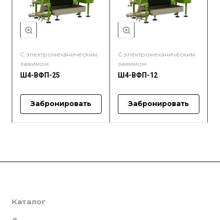
С электромеханическим
С электромеханическим
зажимом
зажимом
Ш4-ВФП-25
Ш4-ВФП-12
Забронировать
Забронировать
Компания
Каталог
О компании
История