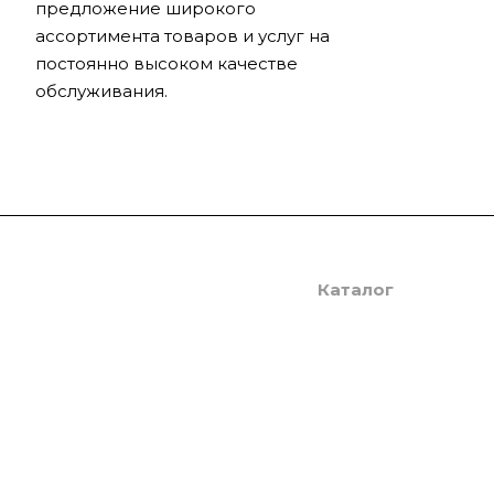
предложение широкого
ассортимента товаров и услуг на
постоянно высоком качестве
обслуживания.
Компания
Каталог
О компании
Фильтр-пресса для то
фильтрации
История
Фильтр-пресса для ма
Документы
Фильтр пресса для пив
Партнеры
Фильтр-пресса эколог
Реквизиты