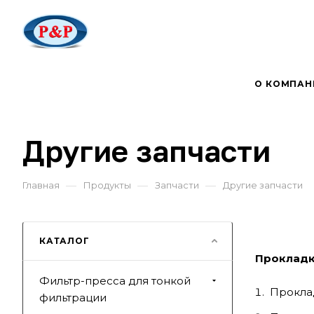
О КОМПАН
Другие запчасти
—
—
—
Главная
Продукты
Запчасти
Другие запчасти
КАТАЛОГ
Проклад
Фильтр-пресса для тонкой
Проклад
фильтрации