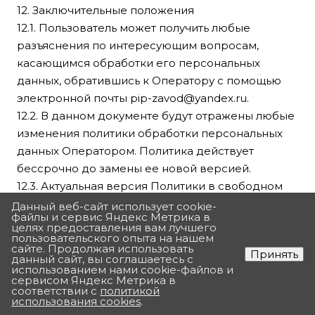
12. Заключительные положения
12.1. Пользователь может получить любые
разъяснения по интересующим вопросам,
касающимся обработки его персональных
данных, обратившись к Оператору с помощью
электронной почты
pip-zavod@yandex.ru
.
12.2. В данном документе будут отражены любые
изменения политики обработки персональных
данных Оператором. Политика действует
бессрочно до замены ее новой версией.
12.3. Актуальная версия Политики в свободном
доступе расположена в сети Интернет по
Данный веб-сайт использует cookie-
файлы и сервис Яндекс Метрика в
адресу
https://filter-
целях предоставления вам лучшего
пользовательского опыта на нашем
press.ru/include/licenses_detail.php
.
сайте. Продолжая использовать
Принять
данный сайт, вы соглашаетесь с
использованием нами cookie-файлов и
сервисом Яндекс Метрика в
соответствии с
политикой
Согласие на обработку
использования cookies
.