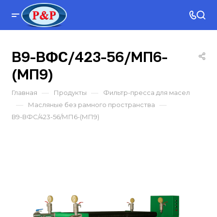
В9-ВФС/423-56/МП6-
(МП9)
—
—
Главная
Продукты
Фильтр-пресса для масел
—
—
Масляные без рамного пространства
В9-ВФС/423-56/МП6-(МП9)