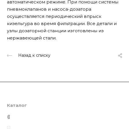
автоматическом режиме. При помощи системы
пневмоклапанов и насоса-дозатора
осуществляется периодический впрыск
кизельгура во время фильтрации. Все детали и
узлы дозаторной станции изготовлены из
нержавеющей стали.
Назад к списку
Компания
Каталог
О компании
История
Фильтр-пресса для тонкой фильтрации
Сбыт: +7(996) 049-79-99
Документы
Фильтр-пресса для масел
pip-zavod@yandex.ru